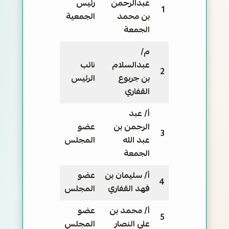
عبدالرحمن
رئيس
1
بن محمد
الجمعية
الجمعة
م/
عبدالسلام
نائب
2
بن جربوع
الرئيس
القفاري
أ/ عبد
الرحمن بن
عضو
3
عبد الله
المجلس
الجمعة
أ/ سليمان بن
عضو
4
فهد القفاري
المجلس
أ/ محمد بن
عضو
5
علي النصار
المجلس