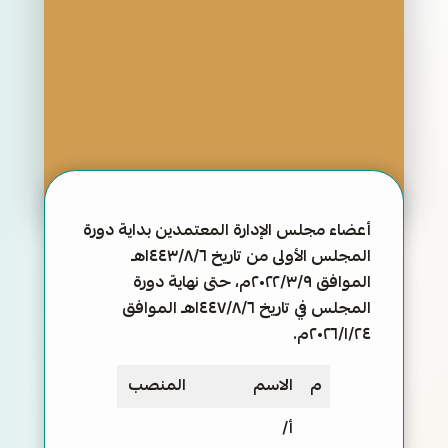
أعضاء مجلس الإدارة المعتمدين بداية دورة
المجلس الأولى من تاريخ ١٤٤٣/٨/٦هـ
الموافق ٢٠٢٢/٣/٩م، حتى نهاية دورة
المجلس في تاريخ ١٤٤٧/٨/٦هـ الموافق
٢٠٢٦/١/٢٤م.
م
الاسم
المنصب
أ/